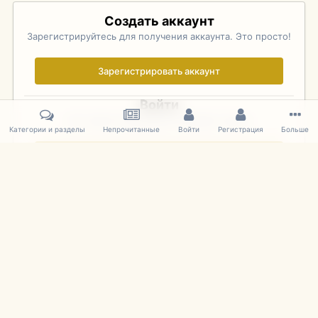
Создать аккаунт
Зарегистрируйтесь для получения аккаунта. Это просто!
Зарегистрировать аккаунт
Войти
Уже зарегистрированы? Войдите здесь.
Категории и разделы
Непрочитанные
Войти
Регистрация
Больше
Войти сейчас
Главная
Галерея
Фотографии Иностранных Моделей
1:43 
IPS Theme
by
IPSFocus
Язык
Cookies
mDiecast.com
Powered by Invision Community