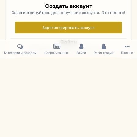
Создать аккаунт
Зарегистрируйтесь для получения аккаунта. Это просто!
Зарегистрировать аккаунт
Войти
Уже зарегистрированы? Войдите здесь.
Категории и разделы
Непрочитанные
Войти
Регистрация
Больше
Войти сейчас
Главная
Галерея
Фотографии Иностранных Моделей
1:43 
IPS Theme
by
IPSFocus
Язык
Cookies
mDiecast.com
Powered by Invision Community