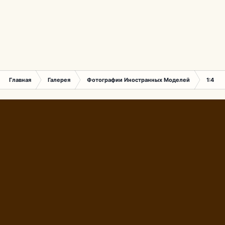
Главная
Галерея
Фотографии Иностранных Моделей
1:43 