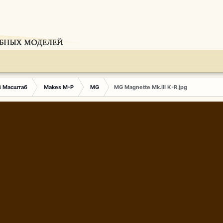
3 Масштаб
Makes M-P
MG
MG Magnette Mk.III K-R.jpg