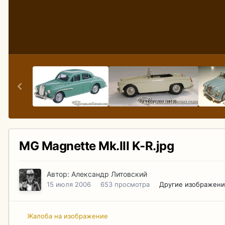
MG Magnette Mk.III K-R.jpg
Автор:
Александр Литовский
15 июля 2006
653 просмотра
Другие изображени
Жалоба на изображение