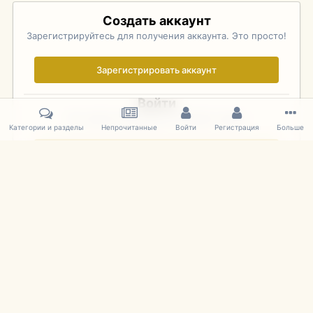
Создать аккаунт
Зарегистрируйтесь для получения аккаунта. Это просто!
Зарегистрировать аккаунт
Войти
Уже зарегистрированы? Войдите здесь.
Категории и разделы
Непрочитанные
Войти
Регистрация
Больше
Войти сейчас
Главная
Галерея
Фотографии Иностранных Моделей
1:43 
IPS Theme
by
IPSFocus
Язык
Cookies
mDiecast.com
Powered by Invision Community