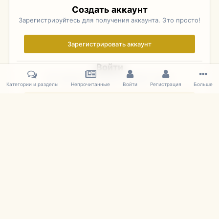
Создать аккаунт
Зарегистрируйтесь для получения аккаунта. Это просто!
Зарегистрировать аккаунт
Войти
Уже зарегистрированы? Войдите здесь.
Категории и разделы
Непрочитанные
Войти
Регистрация
Больше
Войти сейчас
Главная
Галерея
Фотографии Иностранных Моделей
1:43 
IPS Theme
by
IPSFocus
Язык
Cookies
mDiecast.com
Powered by Invision Community