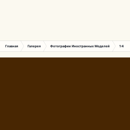
Главная
Галерея
Фотографии Иностранных Моделей
1:43 