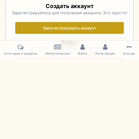
Создать аккаунт
Зарегистрируйтесь для получения аккаунта. Это просто!
Зарегистрировать аккаунт
Войти
Уже зарегистрированы? Войдите здесь.
Категории и разделы
Непрочитанные
Войти
Регистрация
Больше
Войти сейчас
Главная
Галерея
Фотографии Иностранных Моделей
1:43 
IPS Theme
by
IPSFocus
Язык
Cookies
mDiecast.com
Powered by Invision Community