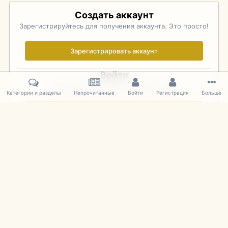
Создать аккаунт
Зарегистрируйтесь для получения аккаунта. Это просто!
Зарегистрировать аккаунт
Войти
Уже зарегистрированы? Войдите здесь.
Категории и разделы
Непрочитанные
Войти
Регистрация
Больше
Войти сейчас
Главная
Галерея
Фотографии Иностранных Моделей
1:43 
IPS Theme
by
IPSFocus
Язык
Cookies
mDiecast.com
Powered by Invision Community