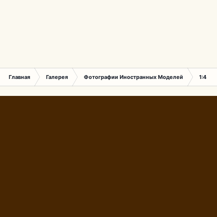
Главная
Галерея
Фотографии Иностранных Моделей
1:43 