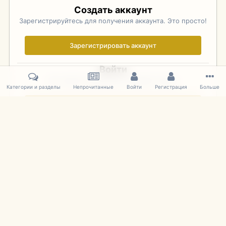
Создать аккаунт
Зарегистрируйтесь для получения аккаунта. Это просто!
Зарегистрировать аккаунт
Войти
Уже зарегистрированы? Войдите здесь.
Категории и разделы
Непрочитанные
Войти
Регистрация
Больше
Войти сейчас
Главная
Галерея
Фотографии Иностранных Моделей
1:43 
IPS Theme
by
IPSFocus
Язык
Cookies
mDiecast.com
Powered by Invision Community