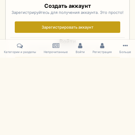
Создать аккаунт
Зарегистрируйтесь для получения аккаунта. Это просто!
Зарегистрировать аккаунт
Войти
Уже зарегистрированы? Войдите здесь.
Категории и разделы
Непрочитанные
Войти
Регистрация
Больше
Войти сейчас
Главная
Галерея
Фотографии Иностранных Моделей
1:43 
IPS Theme
by
IPSFocus
Язык
Cookies
mDiecast.com
Powered by Invision Community