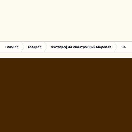
Главная
Галерея
Фотографии Иностранных Моделей
1:43 