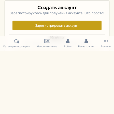
Создать аккаунт
Зарегистрируйтесь для получения аккаунта. Это просто!
Зарегистрировать аккаунт
Войти
Уже зарегистрированы? Войдите здесь.
Категории и разделы
Непрочитанные
Войти
Регистрация
Больше
Войти сейчас
Главная
Галерея
Фотографии Иностранных Моделей
1:43 
IPS Theme
by
IPSFocus
Язык
Cookies
mDiecast.com
Powered by Invision Community