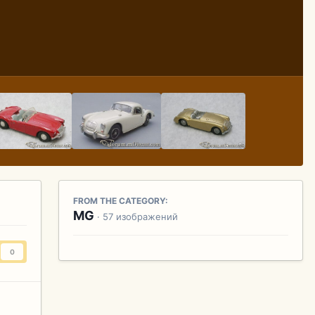
FROM THE CATEGORY:
MG
· 57 изображений
0