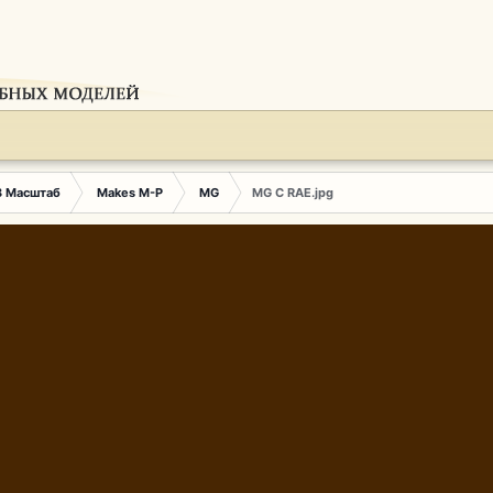
3 Масштаб
Makes M-P
MG
MG C RAE.jpg