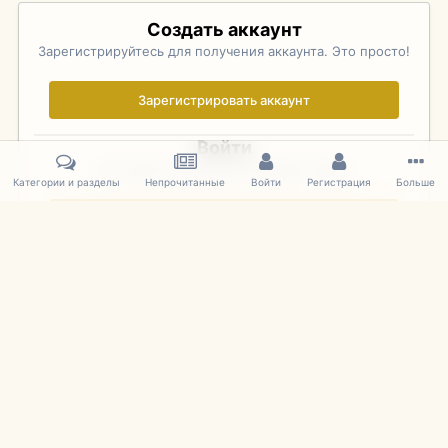
Создать аккаунт
Зарегистрируйтесь для получения аккаунта. Это просто!
Зарегистрировать аккаунт
Войти
Уже зарегистрированы? Войдите здесь.
Категории и разделы
Непрочитанные
Войти
Регистрация
Больше
Войти сейчас
Главная
Галерея
Фотографии Советских Моделей
1:43 Мас
IPS Theme
by
IPSFocus
Язык
Cookies
mDiecast.com
Powered by Invision Community