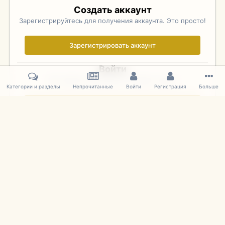
Создать аккаунт
Зарегистрируйтесь для получения аккаунта. Это просто!
Зарегистрировать аккаунт
Войти
Уже зарегистрированы? Войдите здесь.
Категории и разделы
Непрочитанные
Войти
Регистрация
Больше
Войти сейчас
Главная
Галерея
Фотографии Советских Моделей
1:43 Мас
IPS Theme
by
IPSFocus
Язык
Cookies
mDiecast.com
Powered by Invision Community