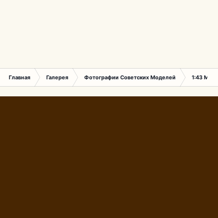
Главная
Галерея
Фотографии Советских Моделей
1:43 Мас