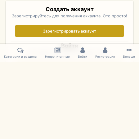
Создать аккаунт
Зарегистрируйтесь для получения аккаунта. Это просто!
Зарегистрировать аккаунт
Войти
Уже зарегистрированы? Войдите здесь.
Категории и разделы
Непрочитанные
Войти
Регистрация
Больше
Войти сейчас
Главная
Галерея
Фотографии Советских Моделей
1:43 Мас
IPS Theme
by
IPSFocus
Язык
Cookies
mDiecast.com
Powered by Invision Community