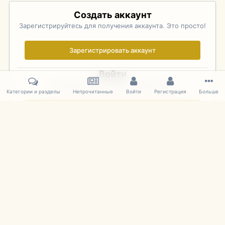
Создать аккаунт
Зарегистрируйтесь для получения аккаунта. Это просто!
Зарегистрировать аккаунт
Войти
Уже зарегистрированы? Войдите здесь.
Категории и разделы
Непрочитанные
Войти
Регистрация
Больше
Войти сейчас
Главная
Галерея
Фотографии Советских Моделей
1:43 Мас
IPS Theme
by
IPSFocus
Язык
Cookies
mDiecast.com
Powered by Invision Community