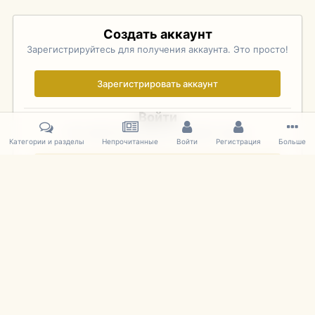
Создать аккаунт
Зарегистрируйтесь для получения аккаунта. Это просто!
Зарегистрировать аккаунт
Войти
Уже зарегистрированы? Войдите здесь.
Категории и разделы
Непрочитанные
Войти
Регистрация
Больше
Войти сейчас
Главная
Галерея
Palo Alto Concours D'Elegance 2011
DSC 1812
IPS Theme
by
IPSFocus
Язык
Cookies
mDiecast.com
Powered by Invision Community