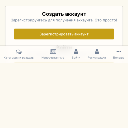
Создать аккаунт
Зарегистрируйтесь для получения аккаунта. Это просто!
Зарегистрировать аккаунт
Войти
Уже зарегистрированы? Войдите здесь.
Категории и разделы
Непрочитанные
Войти
Регистрация
Больше
Войти сейчас
Главная
Галерея
Palo Alto Concours D'Elegance 2011
DSC 1813
IPS Theme
by
IPSFocus
Язык
Cookies
mDiecast.com
Powered by Invision Community