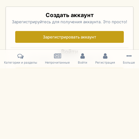
Создать аккаунт
Зарегистрируйтесь для получения аккаунта. Это просто!
Зарегистрировать аккаунт
Войти
Уже зарегистрированы? Войдите здесь.
Категории и разделы
Непрочитанные
Войти
Регистрация
Больше
Войти сейчас
Главная
Галерея
Palo Alto Concours D'Elegance 2011
DSC 180
IPS Theme
by
IPSFocus
Язык
Cookies
mDiecast.com
Powered by Invision Community