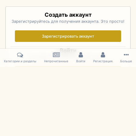
Создать аккаунт
Зарегистрируйтесь для получения аккаунта. Это просто!
Зарегистрировать аккаунт
Войти
Уже зарегистрированы? Войдите здесь.
Категории и разделы
Непрочитанные
Войти
Регистрация
Больше
Войти сейчас
Главная
Галерея
Palo Alto Concours D'Elegance 2011
DSC 1718
IPS Theme
by
IPSFocus
Язык
Cookies
mDiecast.com
Powered by Invision Community