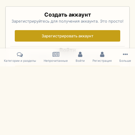
Создать аккаунт
Зарегистрируйтесь для получения аккаунта. Это просто!
Зарегистрировать аккаунт
Войти
Уже зарегистрированы? Войдите здесь.
Категории и разделы
Непрочитанные
Войти
Регистрация
Больше
Войти сейчас
Главная
Галерея
Palo Alto Concours D'Elegance 2011
DSC 172
IPS Theme
by
IPSFocus
Язык
Cookies
mDiecast.com
Powered by Invision Community