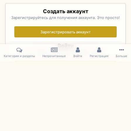
Создать аккаунт
Зарегистрируйтесь для получения аккаунта. Это просто!
Зарегистрировать аккаунт
Войти
Уже зарегистрированы? Войдите здесь.
Категории и разделы
Непрочитанные
Войти
Регистрация
Больше
Войти сейчас
Главная
Галерея
Palo Alto Concours D'Elegance 2011
DSC 1717
IPS Theme
by
IPSFocus
Язык
Cookies
mDiecast.com
Powered by Invision Community