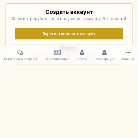
Создать аккаунт
Зарегистрируйтесь для получения аккаунта. Это просто!
Зарегистрировать аккаунт
Войти
Уже зарегистрированы? Войдите здесь.
Категории и разделы
Непрочитанные
Войти
Регистрация
Больше
Войти сейчас
Главная
Галерея
Palo Alto Concours D'Elegance 2011
DSC 169
IPS Theme
by
IPSFocus
Язык
Cookies
mDiecast.com
Powered by Invision Community