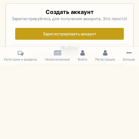
Создать аккаунт
Зарегистрируйтесь для получения аккаунта. Это просто!
Зарегистрировать аккаунт
Войти
Уже зарегистрированы? Войдите здесь.
Категории и разделы
Непрочитанные
Войти
Регистрация
Больше
Войти сейчас
Главная
Галерея
Palo Alto Concours D'Elegance 2011
DSC 168
IPS Theme
by
IPSFocus
Язык
Cookies
mDiecast.com
Powered by Invision Community