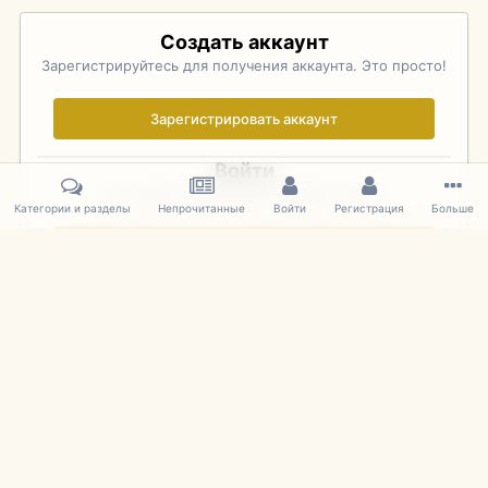
Создать аккаунт
Зарегистрируйтесь для получения аккаунта. Это просто!
Зарегистрировать аккаунт
Войти
Уже зарегистрированы? Войдите здесь.
Категории и разделы
Непрочитанные
Войти
Регистрация
Больше
Войти сейчас
Главная
Галерея
Palo Alto Concours D'Elegance 2011
DSC 168
IPS Theme
by
IPSFocus
Язык
Cookies
mDiecast.com
Powered by Invision Community