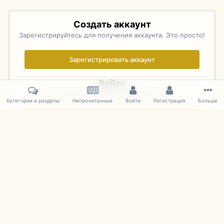
Создать аккаунт
Зарегистрируйтесь для получения аккаунта. Это просто!
Зарегистрировать аккаунт
Войти
Уже зарегистрированы? Войдите здесь.
Категории и разделы
Непрочитанные
Войти
Регистрация
Больше
Войти сейчас
Главная
Галерея
Palo Alto Concours D'Elegance 2011
DSC 167
IPS Theme
by
IPSFocus
Язык
Cookies
mDiecast.com
Powered by Invision Community