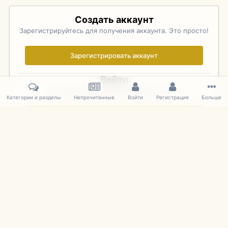
Создать аккаунт
Зарегистрируйтесь для получения аккаунта. Это просто!
Зарегистрировать аккаунт
Войти
Уже зарегистрированы? Войдите здесь.
Категории и разделы
Непрочитанные
Войти
Регистрация
Больше
Войти сейчас
Главная
Галерея
Palo Alto Concours D'Elegance 2011
DSC 169
IPS Theme
by
IPSFocus
Язык
Cookies
mDiecast.com
Powered by Invision Community