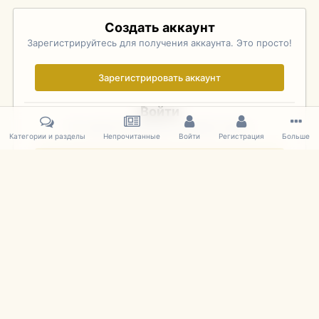
Создать аккаунт
Зарегистрируйтесь для получения аккаунта. Это просто!
Зарегистрировать аккаунт
Войти
Уже зарегистрированы? Войдите здесь.
Категории и разделы
Непрочитанные
Войти
Регистрация
Больше
Войти сейчас
Главная
Галерея
Palo Alto Concours D'Elegance 2011
DSC 169
IPS Theme
by
IPSFocus
Язык
Cookies
mDiecast.com
Powered by Invision Community