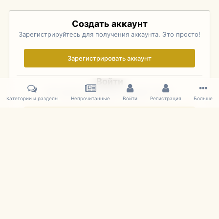
Создать аккаунт
Зарегистрируйтесь для получения аккаунта. Это просто!
Зарегистрировать аккаунт
Войти
Уже зарегистрированы? Войдите здесь.
Категории и разделы
Непрочитанные
Войти
Регистрация
Больше
Войти сейчас
Главная
Галерея
Palo Alto Concours D'Elegance 2011
DSC 1671
IPS Theme
by
IPSFocus
Язык
Cookies
mDiecast.com
Powered by Invision Community