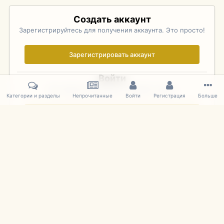
Создать аккаунт
Зарегистрируйтесь для получения аккаунта. Это просто!
Зарегистрировать аккаунт
Войти
Уже зарегистрированы? Войдите здесь.
Категории и разделы
Непрочитанные
Войти
Регистрация
Больше
Войти сейчас
Главная
Галерея
Palo Alto Concours D'Elegance 2011
DSC 167
IPS Theme
by
IPSFocus
Язык
Cookies
mDiecast.com
Powered by Invision Community