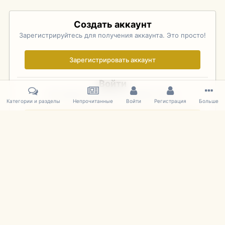
Создать аккаунт
Зарегистрируйтесь для получения аккаунта. Это просто!
Зарегистрировать аккаунт
Войти
Уже зарегистрированы? Войдите здесь.
Категории и разделы
Непрочитанные
Войти
Регистрация
Больше
Войти сейчас
Главная
Галерея
Palo Alto Concours D'Elegance 2011
DSC 167
IPS Theme
by
IPSFocus
Язык
Cookies
mDiecast.com
Powered by Invision Community