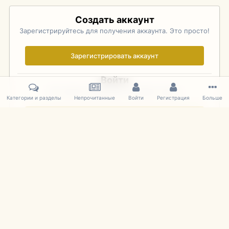
Создать аккаунт
Зарегистрируйтесь для получения аккаунта. Это просто!
Зарегистрировать аккаунт
Войти
Уже зарегистрированы? Войдите здесь.
Категории и разделы
Непрочитанные
Войти
Регистрация
Больше
Войти сейчас
Главная
Галерея
Palo Alto Concours D'Elegance 2011
DSC 166
IPS Theme
by
IPSFocus
Язык
Cookies
mDiecast.com
Powered by Invision Community