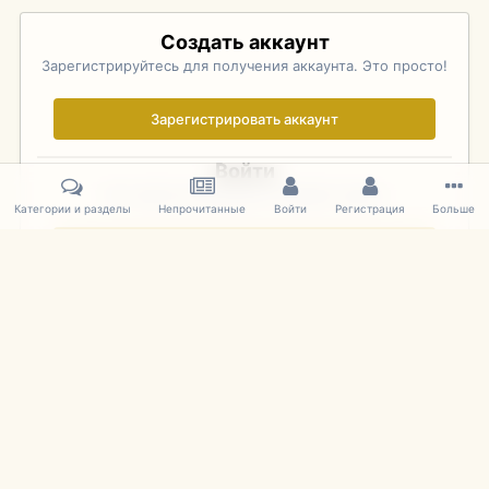
Создать аккаунт
Зарегистрируйтесь для получения аккаунта. Это просто!
Зарегистрировать аккаунт
Войти
Уже зарегистрированы? Войдите здесь.
Категории и разделы
Непрочитанные
Войти
Регистрация
Больше
Войти сейчас
Главная
Галерея
Palo Alto Concours D'Elegance 2011
DSC 159
IPS Theme
by
IPSFocus
Язык
Cookies
mDiecast.com
Powered by Invision Community