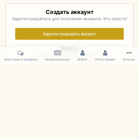
Создать аккаунт
Зарегистрируйтесь для получения аккаунта. Это просто!
Зарегистрировать аккаунт
Войти
Уже зарегистрированы? Войдите здесь.
Категории и разделы
Непрочитанные
Войти
Регистрация
Больше
Войти сейчас
Главная
Галерея
Palo Alto Concours D'Elegance 2011
DSC 159
IPS Theme
by
IPSFocus
Язык
Cookies
mDiecast.com
Powered by Invision Community