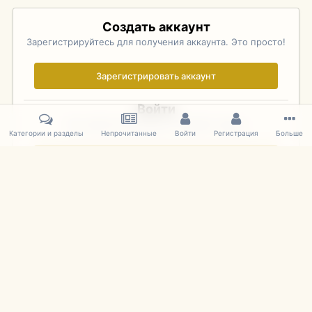
Создать аккаунт
Зарегистрируйтесь для получения аккаунта. Это просто!
Зарегистрировать аккаунт
Войти
Уже зарегистрированы? Войдите здесь.
Категории и разделы
Непрочитанные
Войти
Регистрация
Больше
Войти сейчас
Главная
Галерея
Palo Alto Concours D'Elegance 2011
DSC 1591
IPS Theme
by
IPSFocus
Язык
Cookies
mDiecast.com
Powered by Invision Community