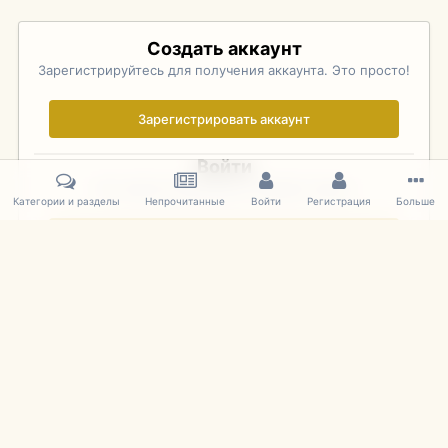
Создать аккаунт
Зарегистрируйтесь для получения аккаунта. Это просто!
Зарегистрировать аккаунт
Войти
Уже зарегистрированы? Войдите здесь.
Категории и разделы
Непрочитанные
Войти
Регистрация
Больше
Войти сейчас
Главная
Галерея
Palo Alto Concours D'Elegance 2011
DSC 150
IPS Theme
by
IPSFocus
Язык
Cookies
mDiecast.com
Powered by Invision Community