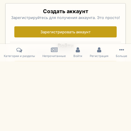
Создать аккаунт
Зарегистрируйтесь для получения аккаунта. Это просто!
Зарегистрировать аккаунт
Войти
Уже зарегистрированы? Войдите здесь.
Категории и разделы
Непрочитанные
Войти
Регистрация
Больше
Войти сейчас
Главная
Галерея
Palo Alto Concours D'Elegance 2011
DSC 140
IPS Theme
by
IPSFocus
Язык
Cookies
mDiecast.com
Powered by Invision Community