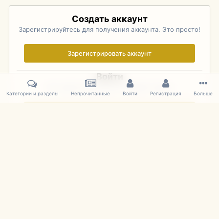
Создать аккаунт
Зарегистрируйтесь для получения аккаунта. Это просто!
Зарегистрировать аккаунт
Войти
Уже зарегистрированы? Войдите здесь.
Категории и разделы
Непрочитанные
Войти
Регистрация
Больше
Войти сейчас
Главная
Галерея
Palo Alto Concours D'Elegance 2011
DSC 140
IPS Theme
by
IPSFocus
Язык
Cookies
mDiecast.com
Powered by Invision Community