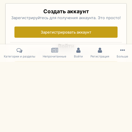
Создать аккаунт
Зарегистрируйтесь для получения аккаунта. Это просто!
Зарегистрировать аккаунт
Войти
Уже зарегистрированы? Войдите здесь.
Категории и разделы
Непрочитанные
Войти
Регистрация
Больше
Войти сейчас
Главная
Галерея
Palo Alto Concours D'Elegance 2011
DSC 140
IPS Theme
by
IPSFocus
Язык
Cookies
mDiecast.com
Powered by Invision Community