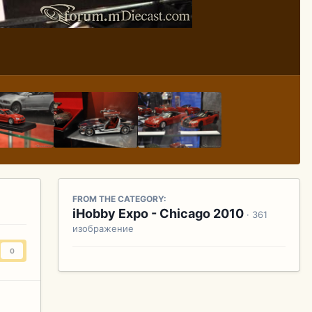
FROM THE CATEGORY:
iHobby Expo - Chicago 2010
· 361
изображение
0