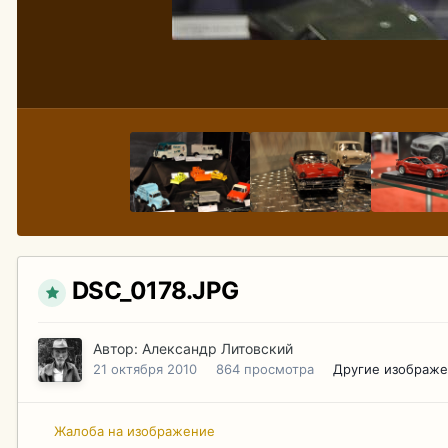
DSC_0178.JPG
Автор:
Александр Литовский
21 октября 2010
864 просмотра
Другие изображе
Жалоба на изображение