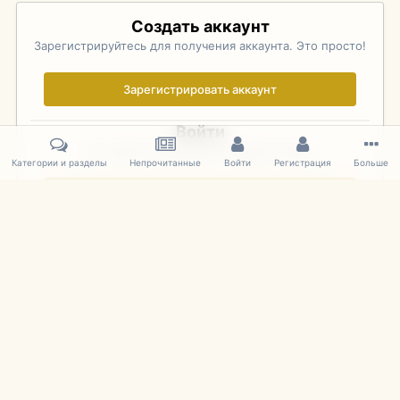
Создать аккаунт
Зарегистрируйтесь для получения аккаунта. Это просто!
Зарегистрировать аккаунт
Войти
Уже зарегистрированы? Войдите здесь.
Категории и разделы
Непрочитанные
Войти
Регистрация
Больше
Войти сейчас
Главная
Галерея
iHobby Expo - Chicago 2010
DSC_0230.JPG
IPS Theme
by
IPSFocus
Язык
Cookies
mDiecast.com
Powered by Invision Community