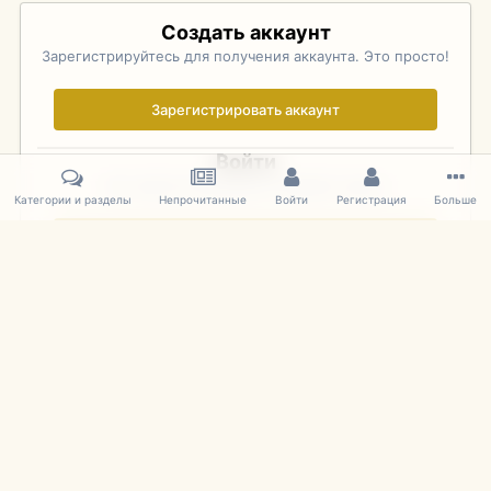
Создать аккаунт
Зарегистрируйтесь для получения аккаунта. Это просто!
Зарегистрировать аккаунт
Войти
Уже зарегистрированы? Войдите здесь.
Категории и разделы
Непрочитанные
Войти
Регистрация
Больше
Войти сейчас
Главная
Галерея
iHobby Expo - Chicago 2010
DSC_0259.JPG
IPS Theme
by
IPSFocus
Язык
Cookies
mDiecast.com
Powered by Invision Community