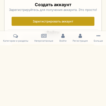
Создать аккаунт
Зарегистрируйтесь для получения аккаунта. Это просто!
Зарегистрировать аккаунт
Войти
Уже зарегистрированы? Войдите здесь.
Категории и разделы
Непрочитанные
Войти
Регистрация
Больше
Войти сейчас
Главная
Галерея
iHobby Expo - Chicago 2010
DSC_0188.JPG
IPS Theme
by
IPSFocus
Язык
Cookies
mDiecast.com
Powered by Invision Community