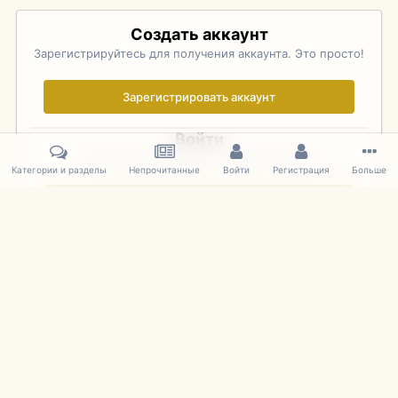
Создать аккаунт
Зарегистрируйтесь для получения аккаунта. Это просто!
Зарегистрировать аккаунт
Войти
Уже зарегистрированы? Войдите здесь.
Категории и разделы
Непрочитанные
Войти
Регистрация
Больше
Войти сейчас
Главная
Галерея
Pebble Beach Concours d'Elegance 2010
281
IPS Theme
by
IPSFocus
Язык
Cookies
mDiecast.com
Powered by Invision Community