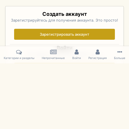
Создать аккаунт
Зарегистрируйтесь для получения аккаунта. Это просто!
Зарегистрировать аккаунт
Войти
Уже зарегистрированы? Войдите здесь.
Категории и разделы
Непрочитанные
Войти
Регистрация
Больше
Войти сейчас
Главная
Галерея
Pebble Beach Concours d'Elegance 2010
264
IPS Theme
by
IPSFocus
Язык
Cookies
mDiecast.com
Powered by Invision Community