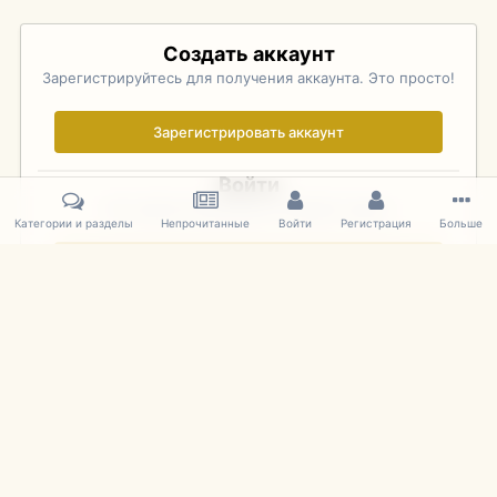
Создать аккаунт
Зарегистрируйтесь для получения аккаунта. Это просто!
Зарегистрировать аккаунт
Войти
Уже зарегистрированы? Войдите здесь.
Категории и разделы
Непрочитанные
Войти
Регистрация
Больше
Войти сейчас
Главная
Галерея
Pebble Beach Concours d'Elegance 2010
435
IPS Theme
by
IPSFocus
Язык
Cookies
mDiecast.com
Powered by Invision Community