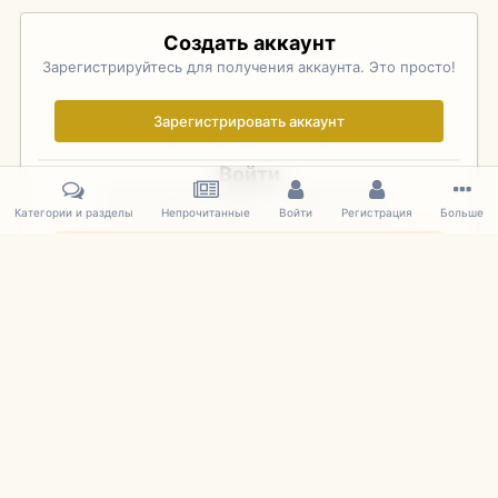
Создать аккаунт
Зарегистрируйтесь для получения аккаунта. Это просто!
Зарегистрировать аккаунт
Войти
Уже зарегистрированы? Войдите здесь.
Категории и разделы
Непрочитанные
Войти
Регистрация
Больше
Войти сейчас
Главная
Галерея
Pebble Beach Concours d'Elegance 2010
171.
IPS Theme
by
IPSFocus
Язык
Cookies
mDiecast.com
Powered by Invision Community