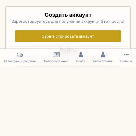
Создать аккаунт
Зарегистрируйтесь для получения аккаунта. Это просто!
Зарегистрировать аккаунт
Войти
Уже зарегистрированы? Войдите здесь.
Категории и разделы
Непрочитанные
Войти
Регистрация
Больше
Войти сейчас
Главная
Галерея
Pebble Beach Concours d'Elegance 2010
493
IPS Theme
by
IPSFocus
Язык
Cookies
mDiecast.com
Powered by Invision Community