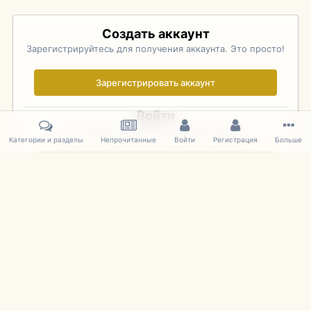
Создать аккаунт
Зарегистрируйтесь для получения аккаунта. Это просто!
Зарегистрировать аккаунт
Войти
Уже зарегистрированы? Войдите здесь.
Категории и разделы
Непрочитанные
Войти
Регистрация
Больше
Войти сейчас
Главная
Галерея
Pebble Beach Concours d'Elegance 2010
647
IPS Theme
by
IPSFocus
Язык
Cookies
mDiecast.com
Powered by Invision Community