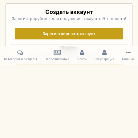
Создать аккаунт
Зарегистрируйтесь для получения аккаунта. Это просто!
Зарегистрировать аккаунт
Войти
Уже зарегистрированы? Войдите здесь.
Категории и разделы
Непрочитанные
Войти
Регистрация
Больше
Войти сейчас
Главная
Галерея
Pebble Beach Concours d'Elegance 2010
090
IPS Theme
by
IPSFocus
Язык
Cookies
mDiecast.com
Powered by Invision Community